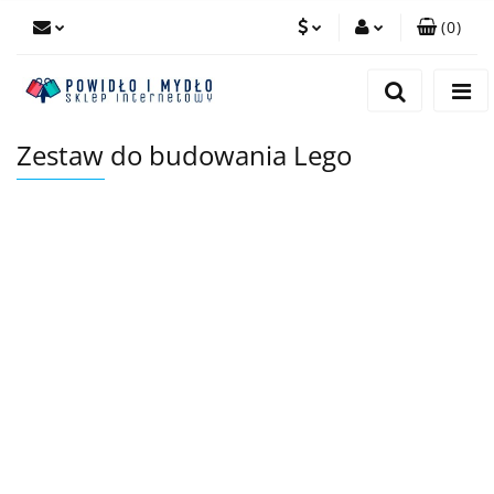
(
0
)
PLN
Zaloguj się
Zarejestruj się
EUR
Zestaw do budowania Lego
Dodaj zgłoszenie