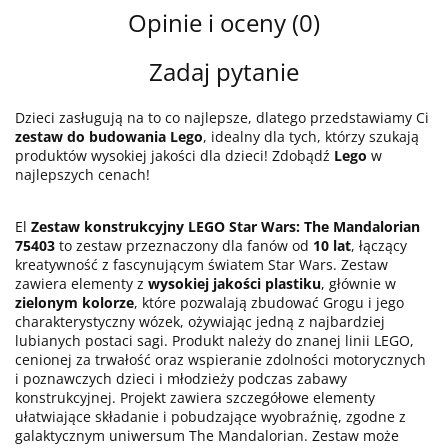
Opinie i oceny (0)
Zadaj pytanie
Dzieci zasługują na to co najlepsze, dlatego przedstawiamy Ci
zestaw do budowania Lego
, idealny dla tych, którzy szukają
produktów wysokiej jakości dla dzieci! Zdobądź
Lego
w
najlepszych cenach!
El
Zestaw konstrukcyjny LEGO Star Wars: The Mandalorian
75403
to zestaw przeznaczony dla fanów od
10 lat
, łączący
kreatywność z fascynującym światem Star Wars. Zestaw
zawiera elementy z
wysokiej jakości plastiku
, głównie w
zielonym kolorze
, które pozwalają zbudować Grogu i jego
charakterystyczny wózek, ożywiając jedną z najbardziej
lubianych postaci sagi. Produkt należy do znanej linii LEGO,
cenionej za trwałość oraz wspieranie zdolności motorycznych
i poznawczych dzieci i młodzieży podczas zabawy
konstrukcyjnej. Projekt zawiera szczegółowe elementy
ułatwiające składanie i pobudzające wyobraźnię, zgodne z
galaktycznym uniwersum The Mandalorian. Zestaw może