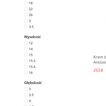
18
22
26
3
3.5
4
Wysokość
4.5
12
4.7
14
4.8
15
5
Krem d
15.5
Antiox
5.5
15.6
6
253.8
16
8
16.5
9
Głębokość
17
9.5
3
17.4
3.5
17.5
4
18