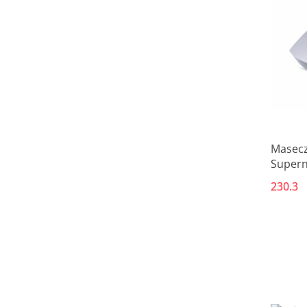
Masecz
Supern
230.3