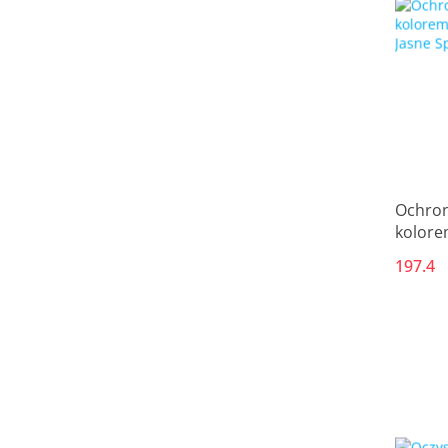
Ochron
kolore
Dd Jas
197.4