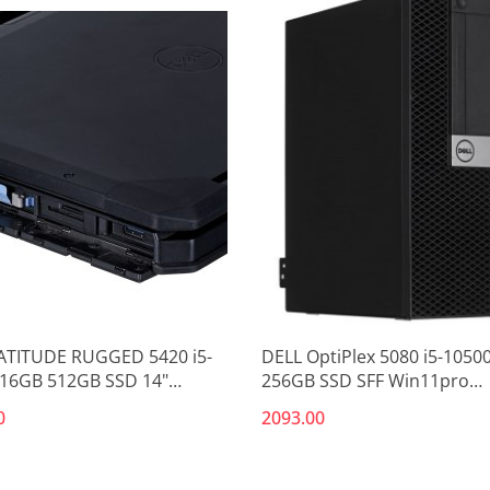
ATITUDE RUGGED 5420 i5-
DELL OptiPlex 5080 i5-1050
16GB 512GB SSD 14"
256GB SSD SFF Win11pro
tyk + US QWERTY + LTE)
UŻYWANY
0
2093.00
ro + zasilacz UŻYWANY