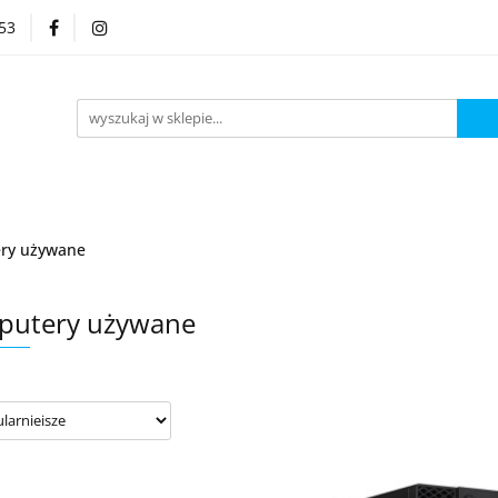
53
Kategorie
ry używane
putery używane