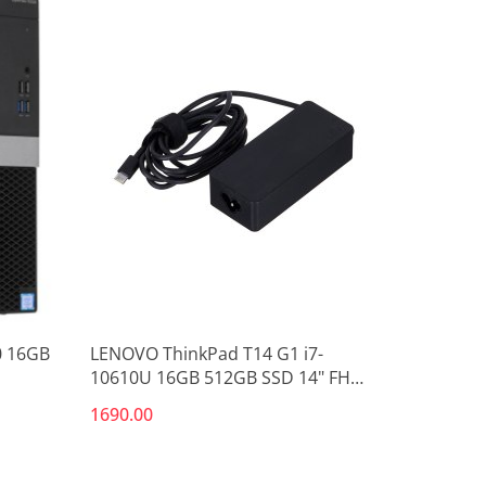
Produkt niedostępny
0 16GB
LENOVO ThinkPad T14 G1 i7-
10610U 16GB 512GB SSD 14" FHD
Win11pro + zasilacz UŻYWANY
1690.00