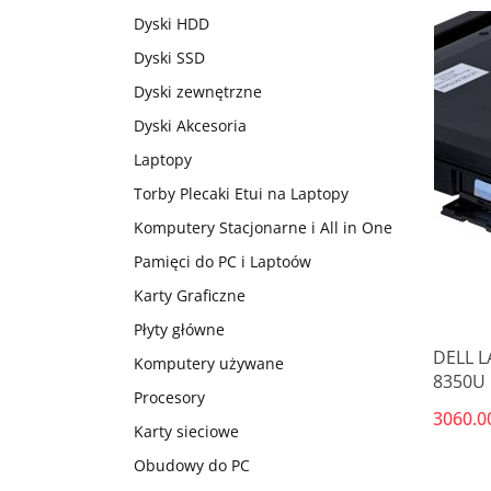
Dyski HDD
Dyski SSD
Dyski zewnętrzne
Dyski Akcesoria
Laptopy
Torby Plecaki Etui na Laptopy
Komputery Stacjonarne i All in One
Pamięci do PC i Laptoów
Karty Graficzne
Płyty główne
DELL L
Komputery używane
8350U 
Procesory
FHD(do
3060.0
Win11p
Karty sieciowe
Obudowy do PC