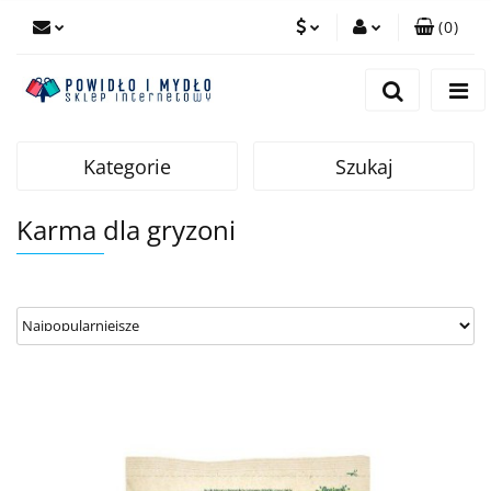
(
0
)
PLN
Zaloguj się
Zarejestruj się
EUR
Dodaj zgłoszenie
Kategorie
Szukaj
Karma dla gryzoni