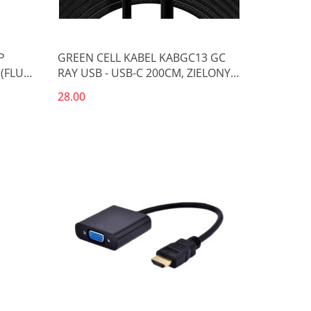
P
GREEN CELL KABEL KABGC13 GC
 (FLUKE
RAY USB - USB-C 200CM, ZIELONY
S
LED, SZYBKIE ŁADOWANIE ULTRA
28.00
CHARGE, QC 3.0