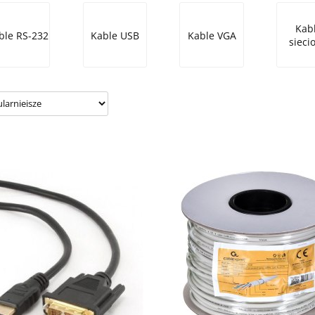
Kab
ble RS-232
Kable USB
Kable VGA
sieci