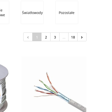
le
Światłowody
Pozostałe
owe
1
2
3
...
18