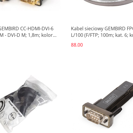
GEMBIRD CC-HDMI-DVI-6
Kabel sieciowy GEMBIRD FP
M - DVI-D M; 1,8m; kolor
L/100 (F/FTP; 100m; kat. 6; k
)
szary)
88.00