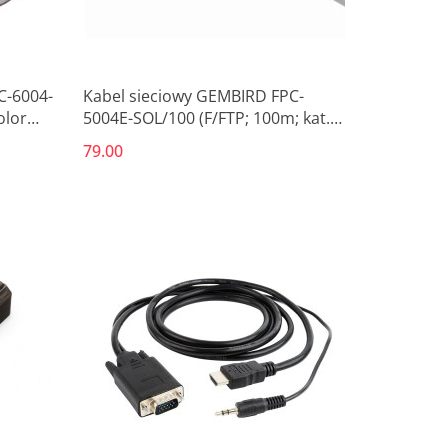
C-6004-
Kabel sieciowy GEMBIRD FPC-
olor
5004E-SOL/100 (F/FTP; 100m; kat.
5e; kolor szary)
79.00