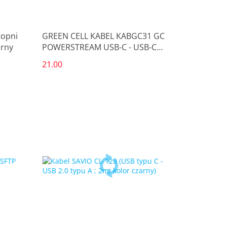
topni
GREEN CELL KABEL KABGC31 GC
arny
POWERSTREAM USB-C - USB-C
30CM, POWER DELIVERY 60W,
21.00
ULTRA CHARGE, QC 3.0