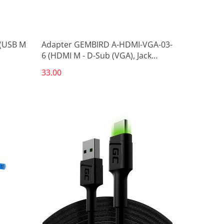
 (USB M
Adapter GEMBIRD A-HDMI-VGA-03-
6 (HDMI M - D-Sub (VGA), Jack
stereo 3,5 mm M; 1,8m; kolor
33.00
czarny)