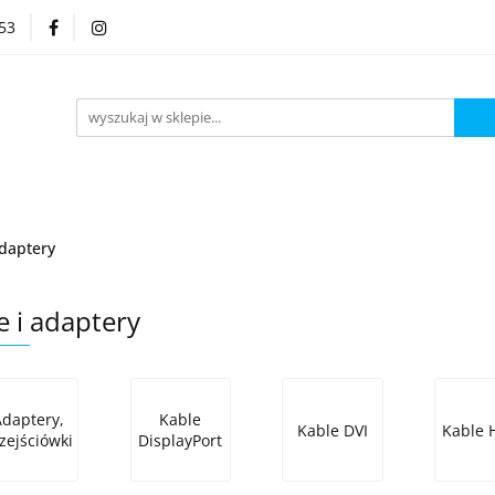
53
Kategorie
adaptery
e i adaptery
Adaptery,
Kable
Kable DVI
Kable 
zejściówki
DisplayPort