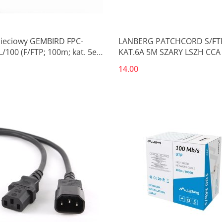
sieciowy GEMBIRD FPC-
LANBERG PATCHCORD S/FT
/100 (F/FTP; 100m; kat. 5e;
KAT.6A 5M SZARY LSZH CCA
zary)
PASSED) PCF6A-10CC-0500-
14.00