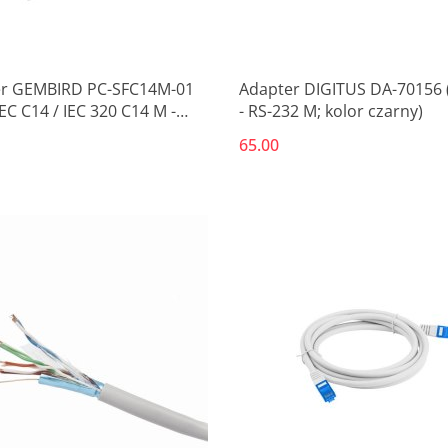
r GEMBIRD PC-SFC14M-01
Adapter DIGITUS DA-70156
IEC C14 / IEC 320 C14 M -
- RS-232 M; kolor czarny)
, Shuko F; 0,15m; kolor
65.00
)