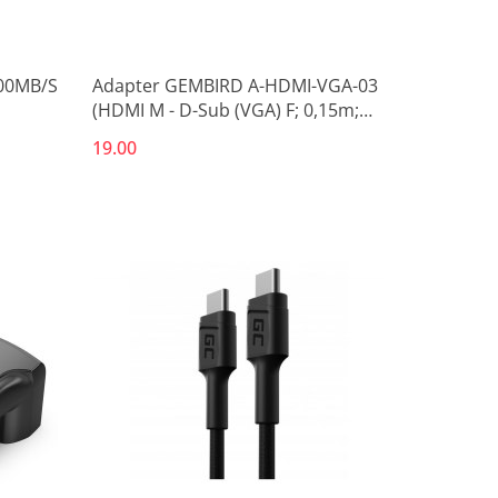
00MB/S
Adapter GEMBIRD A-HDMI-VGA-03
(HDMI M - D-Sub (VGA) F; 0,15m;
kolor czarny)
19.00