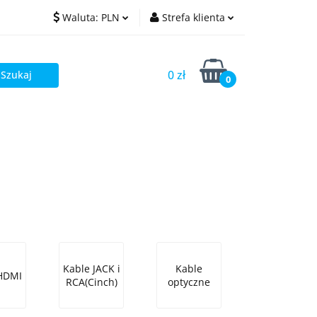
Waluta:
PLN
Strefa klienta
PLN
Zaloguj się
0 zł
EUR
Zarejestruj się
0
Dodaj zgłoszenie
Kable JACK i
Kable
HDMI
RCA(Cinch)
optyczne