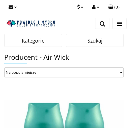
(
0
)
PLN
Zaloguj się
Zarejestruj się
EUR
Dodaj zgłoszenie
Kategorie
Szukaj
Producent - Air Wick