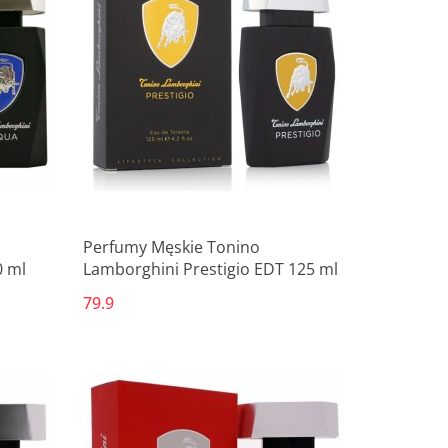
Produkt niedostępny
Perfumy Męskie Tonino
0 ml
Lamborghini Prestigio EDT 125 ml
79.9