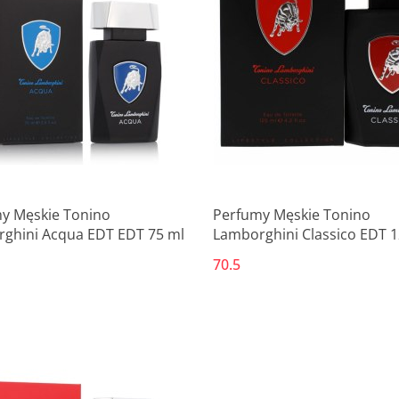
Produkt niedostępny
Produkt niedostępny
y Męskie Tonino
Perfumy Męskie Tonino
ghini Acqua EDT EDT 75 ml
Lamborghini Classico EDT 1
70.5