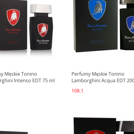
Produkt niedostępny
Produkt niedostępny
y Męskie Tonino
Perfumy Męskie Tonino
ghini Intenso EDT 75 ml
Lamborghini Acqua EDT 20
108.1