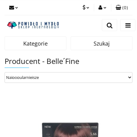
(
0
)
PLN
Zaloguj się
Zarejestruj się
EUR
Dodaj zgłoszenie
Kategorie
Szukaj
Producent - Belle´Fine