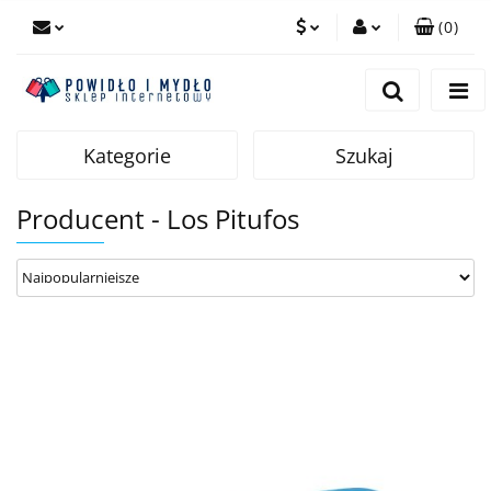
(
0
)
PLN
Zaloguj się
Zarejestruj się
EUR
Dodaj zgłoszenie
Kategorie
Szukaj
Producent - Los Pitufos