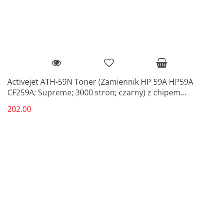
Activejet ATH-59N Toner (Zamiennik HP 59A HP59A
CF259A; Supreme; 3000 stron; czarny) z chipem
monitorującym poziom tonera. Zalec
202.00