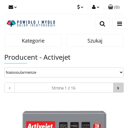
(
0
)
PLN
Zaloguj się
Zarejestruj się
EUR
Dodaj zgłoszenie
Kategorie
Szukaj
Producent - Activejet