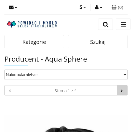
(
0
)
PLN
Zaloguj się
Zarejestruj się
EUR
Dodaj zgłoszenie
Kategorie
Szukaj
Producent - Aqua Sphere