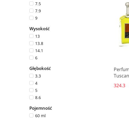
7.5
7.9
9
Wysokość
13
13.8
14.1
6
Głębokość
Perfum
Tuscan
3.3
4
324.3
5
8.6
Pojemność
60 ml