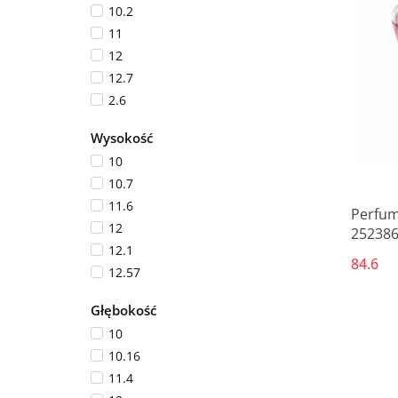
10.2
11
12
12.7
2.6
22
Wysokość
22.2
10
3
10.7
3.1
11.6
3.81
Perfum
12
252386
4
12.1
5.5
84.6
12.57
50
13
6
Głębokość
13.62
6.5
10
13.7
6.7
10.16
14.09
7
11.4
14.1
7.01