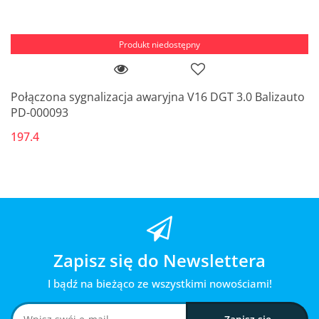
Produkt niedostępny
Połączona sygnalizacja awaryjna V16 DGT 3.0 Balizauto
PD-000093
197.4
Zapisz się do Newslettera
I bądź na bieżąco ze wszystkimi nowościami!