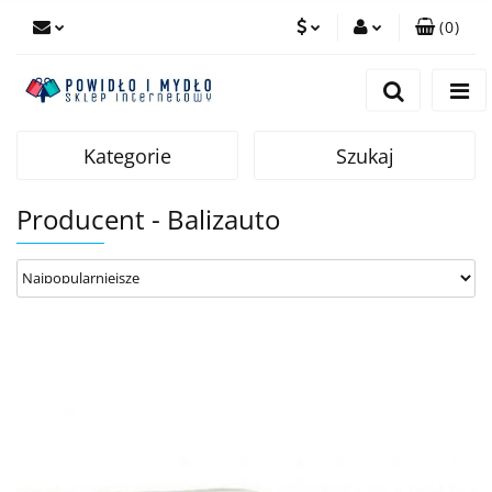
(
0
)
PLN
Zaloguj się
Zarejestruj się
EUR
Dodaj zgłoszenie
Kategorie
Szukaj
Producent - Balizauto