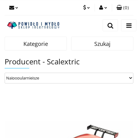
(
0
)
PLN
Zaloguj się
Zarejestruj się
EUR
Dodaj zgłoszenie
Kategorie
Szukaj
Producent - Scalextric