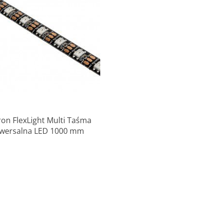
Produkt niedostępny
on FlexLight Multi Taśma
iwersalna LED 1000 mm