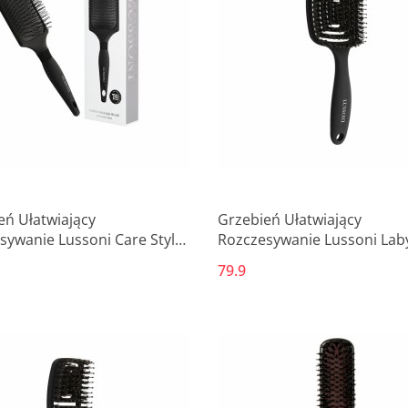
eń Ułatwiający
Grzebień Ułatwiający
sywanie Lussoni Care Style
Rozczesywanie Lussoni Lab
atowy
Kwadratowy
79.9