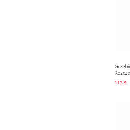
9.5
9.7
Grzebi
Rozcze
Style 
112.8