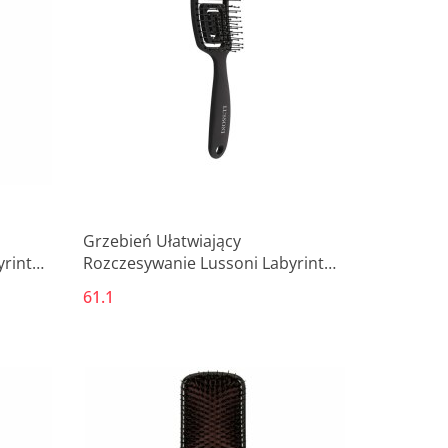
Grzebień Ułatwiający
yrinth
Rozczesywanie Lussoni Labyrinth
Mały
61.1