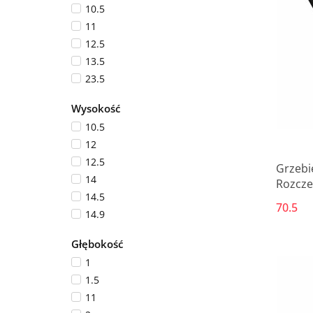
10.5
11
12.5
13.5
23.5
28.5
Wysokość
3.5
10.5
4
12
4.2
12.5
4.4
Grzebi
14
Rozcze
4.5
14.5
Kwadr
4.7
70.5
14.9
4.9
15
5
Głębokość
20.5
5.4
1
21
5.5
1.5
21.5
5.7
11
22.8
6