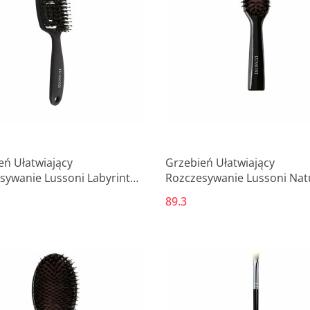
eń Ułatwiający
Grzebień Ułatwiający
sywanie Lussoni Labyrinth
Rozczesywanie Lussoni Nat
wadratowy
Style
89.3