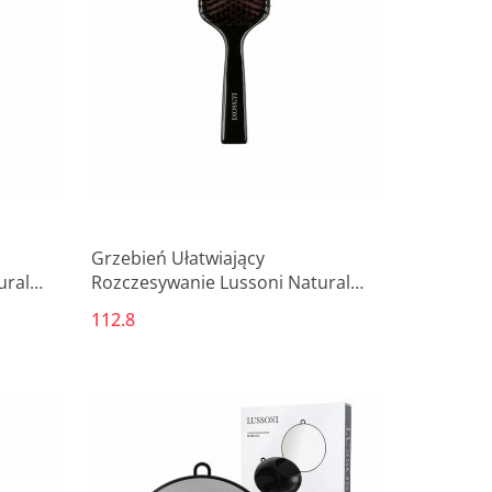
Grzebień Ułatwiający
ural
Rozczesywanie Lussoni Natural
Style Kwadratowy
112.8