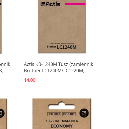
ennik
Actis KB-1240M Tusz (zamiennik
K;
Brother LC1240M/LC1220M;
 czarny)
Standard; 19 ml; czerwony)
14.00