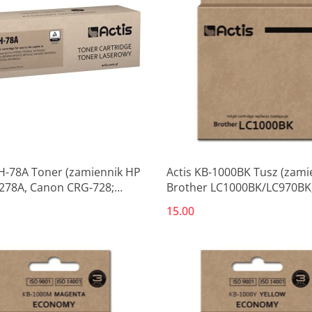
TH-78A Toner (zamiennik HP
Actis KB-1000BK Tusz (zami
278A, Canon CRG-728;
Brother LC1000BK/LC970BK
rd; 2100 stron; czarny)
Standard; 36 ml; czarny)
15.00