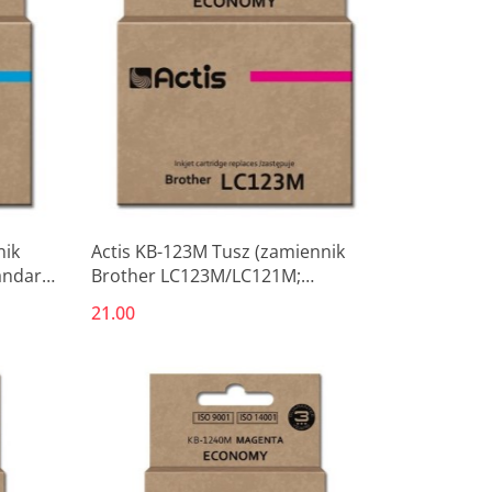
nik
Actis KB-123M Tusz (zamiennik
andard;
Brother LC123M/LC121M;
Standard; 10 ml; czerwony)
21.00