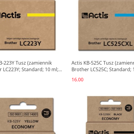
KB-223Y Tusz (zamiennik
Actis KB-525C Tusz (zamien
r LC223Y; Standard; 10 ml;
Brother LC525C; Standard; 
niebieski)
16.00