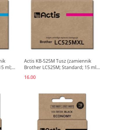
nik
Actis KB-525M Tusz (zamiennik
15 ml;
Brother LC525M; Standard; 15 ml;
czerwony)
16.00