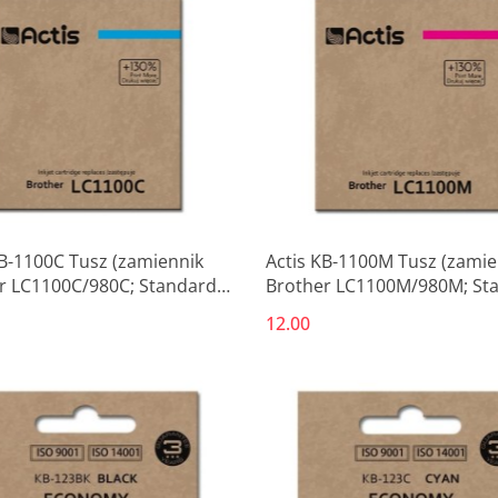
KB-1100C Tusz (zamiennik
Actis KB-1100M Tusz (zamie
r LC1100C/980C; Standard;
Brother LC1100M/980M; St
niebieski)
19 ml; czerwony)
12.00