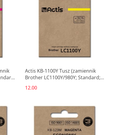
nnik
Actis KB-1100Y Tusz (zamiennik
andard;
Brother LC1100Y/980Y; Standard;
19 ml; żółty)
12.00