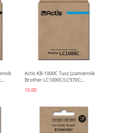
ennik
Actis KB-1000C Tusz (zamiennik
;
Brother LC1000C/LC970C;
Standard; 36 ml; niebieski)
15.00