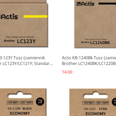
KB-123Y Tusz (zamiennik
Actis KB-1240Bk Tusz (zami
r LC123Y/LC121Y; Standard;
Brother LC1240BK/LC1220B
żółty)
Standard; 19 ml; 600 stron,
14.00