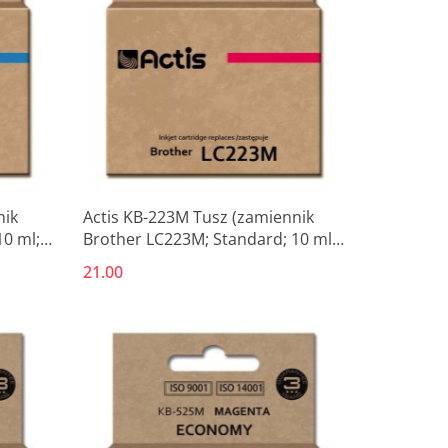
nik
Actis KB-223M Tusz (zamiennik
10 ml;
Brother LC223M; Standard; 10 ml;
czerwony)
21.00