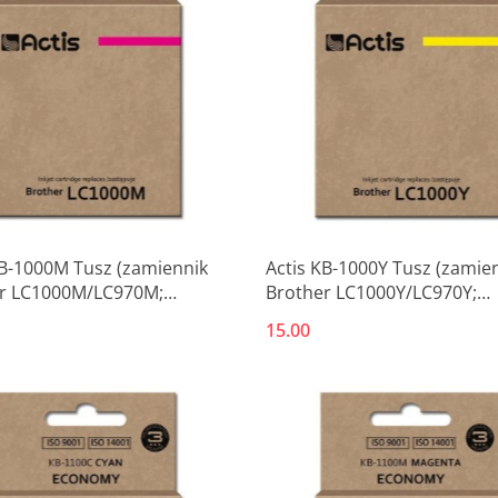
KB-1000M Tusz (zamiennik
Actis KB-1000Y Tusz (zamie
r LC1000M/LC970M;
Brother LC1000Y/LC970Y;
rd; 36 ml; czerwony)
Standard; 36 ml; żółty)
15.00