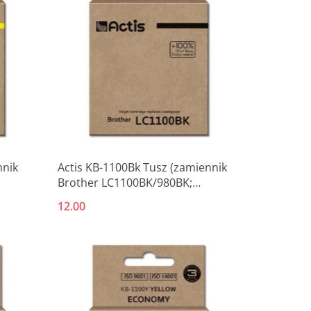
nnik
Actis KB-1100Bk Tusz (zamiennik
Brother LC1100BK/980BK;
Standard; 28 ml; czarny)
12.00