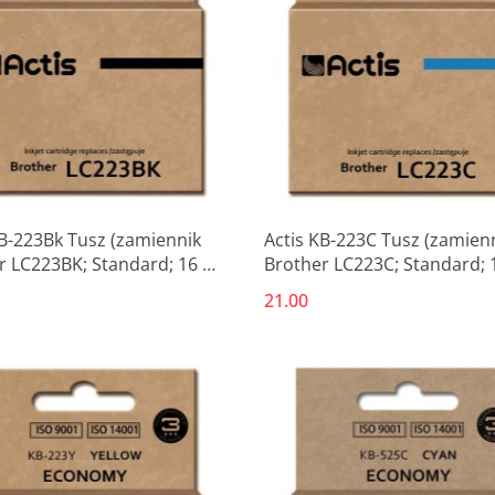
KB-223Bk Tusz (zamiennik
Actis KB-223C Tusz (zamien
r LC223BK; Standard; 16 ml;
Brother LC223C; Standard; 
)
niebieski)
21.00