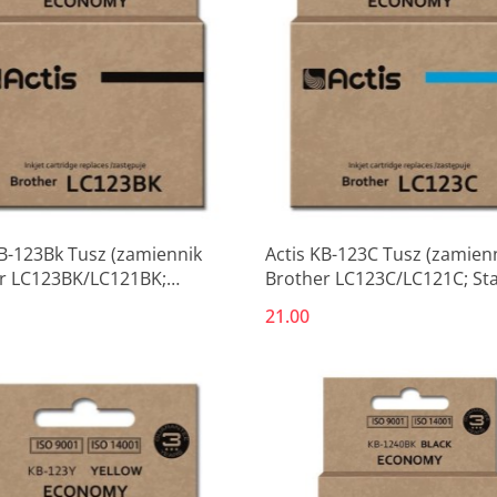
KB-123Bk Tusz (zamiennik
Actis KB-123C Tusz (zamien
r LC123BK/LC121BK;
Brother LC123C/LC121C; St
d; 15 ml; czarny)
10 ml; niebieski)
21.00