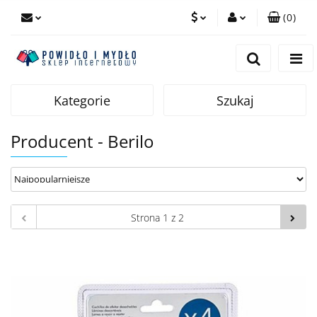
(
0
)
PLN
Zaloguj się
Zarejestruj się
EUR
Dodaj zgłoszenie
Kategorie
Szukaj
Producent - Berilo