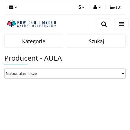
(
0
)
PLN
Zaloguj się
Zarejestruj się
EUR
Dodaj zgłoszenie
Kategorie
Szukaj
Producent - AULA