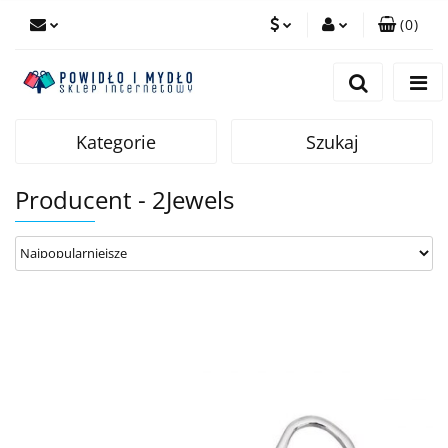
(
0
)
PLN
Zaloguj się
Zarejestruj się
EUR
Dodaj zgłoszenie
Kategorie
Szukaj
Producent - 2Jewels