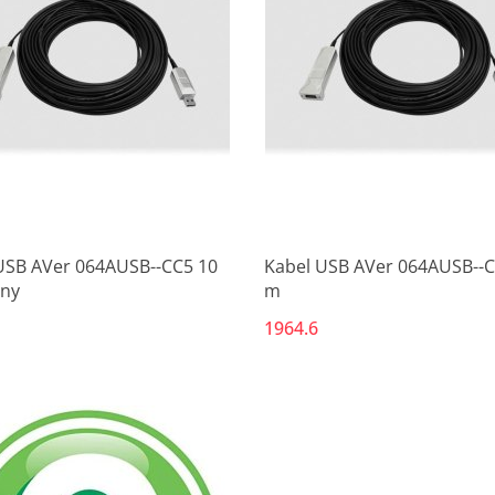
Produkt niedostępny
Produkt niedostępny
USB AVer 064AUSB--CC5 10
Kabel USB AVer 064AUSB--C
ny
m
1964.6