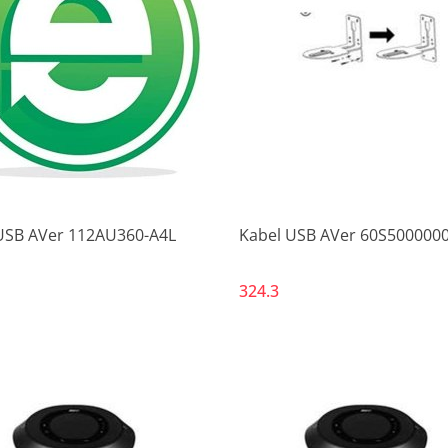
Produkt niedostępny
Produkt niedostępny
USB AVer 112AU360-A4L
Kabel USB AVer 60S500000
324.3