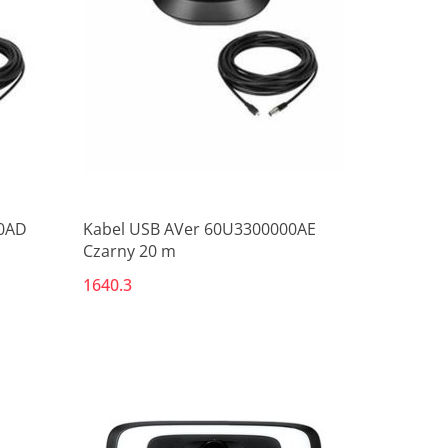
Produkt niedostępny
00AD
Kabel USB AVer 60U3300000AE
Czarny 20 m
1640.3