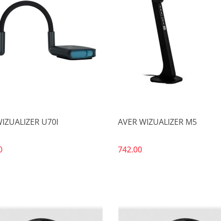
Produkt niedostępny
IZUALIZER U70I
AVER WIZUALIZER M5
0
742.00