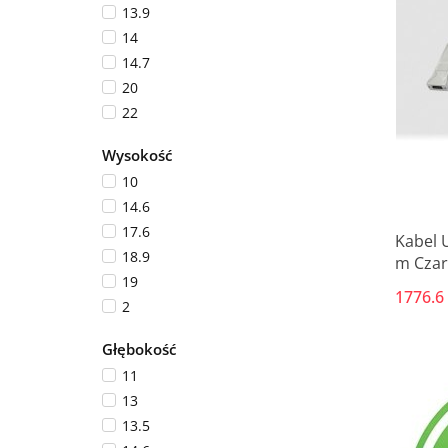
13.9
14
14.7
20
22
22.5
Wysokość
24
10
25.6
14.6
27
17.6
29
Kabel 
18.9
m Czar
40.6
19
64
1776.6
2
8.7
3.5
Głębokość
5
11
6.5
13
7
13.5
9