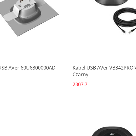
Produkt niedostępny
Produkt niedostępny
USB AVer 60U6300000AD
Kabel USB AVer VB342PRO 
Czarny
2307.7