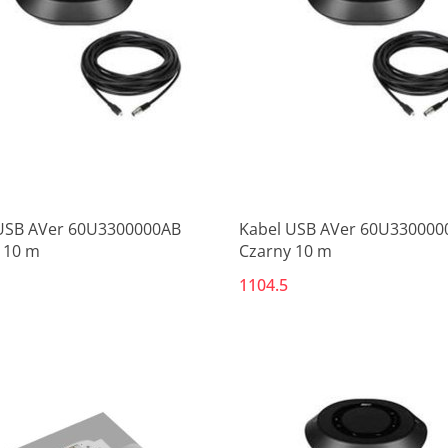
Produkt niedostępny
Produkt niedostępny
USB AVer 60U3300000AB
Kabel USB AVer 60U33000
 10 m
Czarny 10 m
1104.5