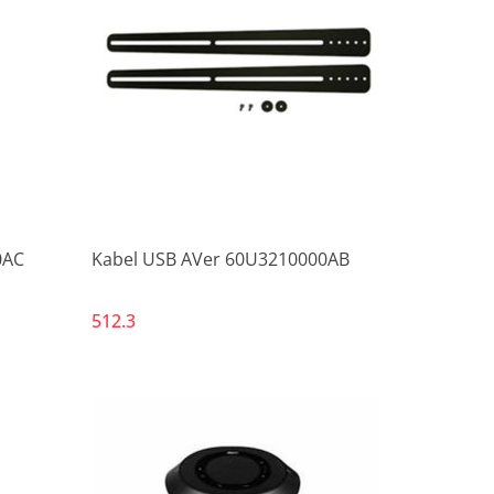
Produkt niedostępny
0AC
Kabel USB AVer 60U3210000AB
512.3