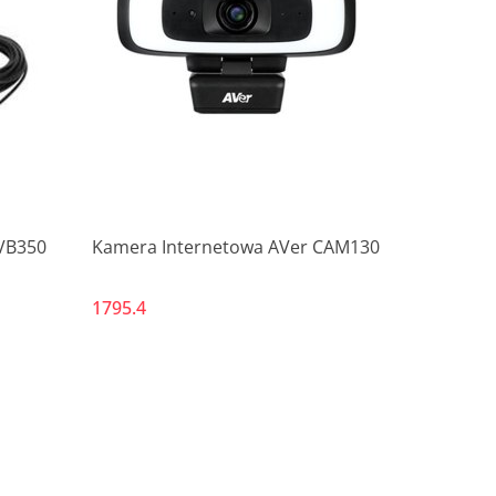
Produkt niedostępny
VB350
Kamera Internetowa AVer CAM130
1795.4