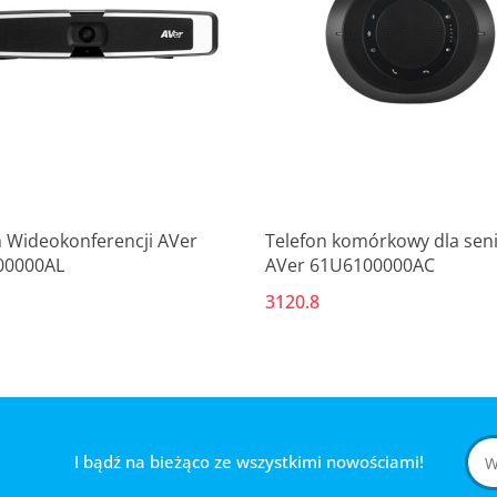
Produkt niedostępny
Produkt niedostępny
 Wideokonferencji AVer
Telefon komórkowy dla sen
00000AL
AVer 61U6100000AC
3120.8
I bądź na bieżąco ze wszystkimi nowościami!