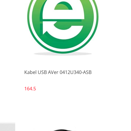
Produkt niedostępny
Kabel USB AVer 0412U340-ASB
164.5