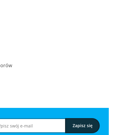
iorów