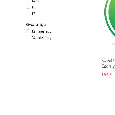
14.6
9.5
16
9.7
17
18.7
Gwarancja
22.5
12 miesięcy
24
24 miesięcy
25.5
28
29
6
Kabel 
62
Czarny
164.5