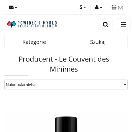
(
0
)
PLN
Zaloguj się
Zarejestruj się
EUR
Dodaj zgłoszenie
Kategorie
Szukaj
Producent - Le Couvent des
Minimes