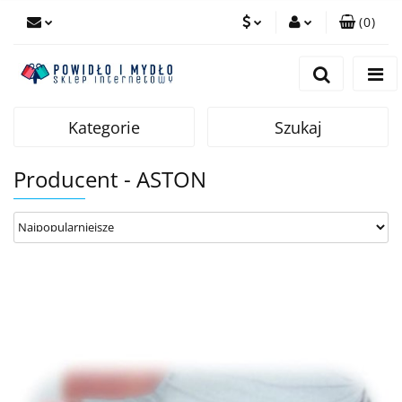
(
0
)
PLN
Zaloguj się
Zarejestruj się
EUR
Dodaj zgłoszenie
Kategorie
Szukaj
Producent - ASTON