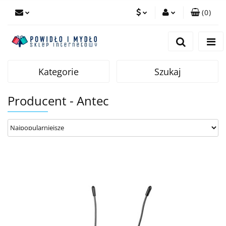
(
0
)
PLN
Zaloguj się
Zarejestruj się
EUR
Dodaj zgłoszenie
Kategorie
Szukaj
Producent - Antec