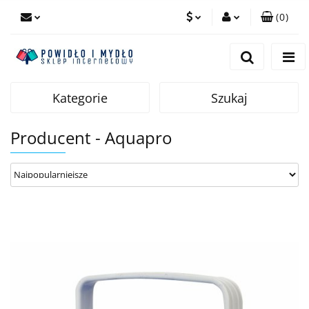
(
0
)
PLN
Zaloguj się
Zarejestruj się
EUR
Dodaj zgłoszenie
Kategorie
Szukaj
Producent - Aquapro