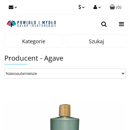
(
0
)
PLN
Zaloguj się
Zarejestruj się
EUR
Dodaj zgłoszenie
Kategorie
Szukaj
Producent - Agave