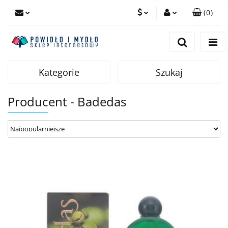
(
0
)
PLN
Zaloguj się
Zarejestruj się
EUR
Dodaj zgłoszenie
Kategorie
Szukaj
Producent - Badedas