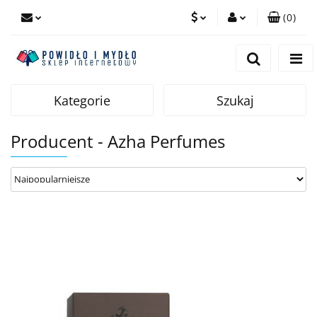
(
0
)
PLN
Zaloguj się
Zarejestruj się
EUR
Dodaj zgłoszenie
Kategorie
Szukaj
Producent - Azha Perfumes