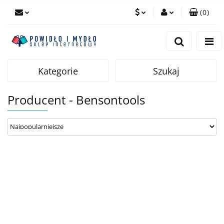
(
0
)
PLN
Zaloguj się
Zarejestruj się
EUR
Dodaj zgłoszenie
Kategorie
Szukaj
Producent - Bensontools