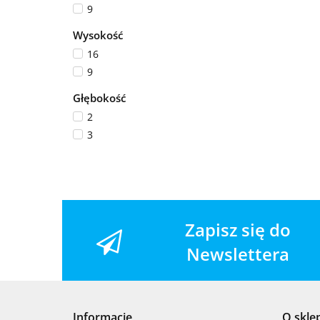
9
Wysokość
16
9
Głębokość
2
3
Zapisz się do
Newslettera
Informacje
O skle