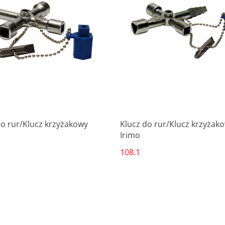
Produkt niedostępny
Produkt niedostępny
do rur/Klucz krzyżakowy
Klucz do rur/Klucz krzyżak
Irimo
108.1