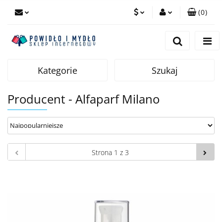
(
0
)
PLN
Zaloguj się
Zarejestruj się
EUR
Dodaj zgłoszenie
Kategorie
Szukaj
Producent - Alfaparf Milano