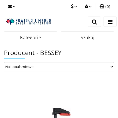
(
0
)
PLN
Zaloguj się
Zarejestruj się
EUR
Dodaj zgłoszenie
Kategorie
Szukaj
Producent - BESSEY