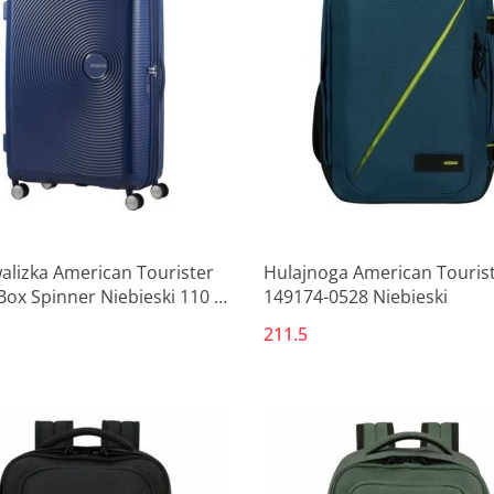
Produkt niedostępny
Produkt niedostępny
alizka American Tourister
Hulajnoga American Touris
ox Spinner Niebieski 110 L
149174-0528 Niebieski
,5 x 32,5 cm
211.5