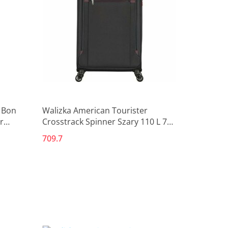
Produkt niedostępny
 Bon
Walizka American Tourister
r
Crosstrack Spinner Szary 110 L 79
x 46,5 x 30,5 cm
709.7