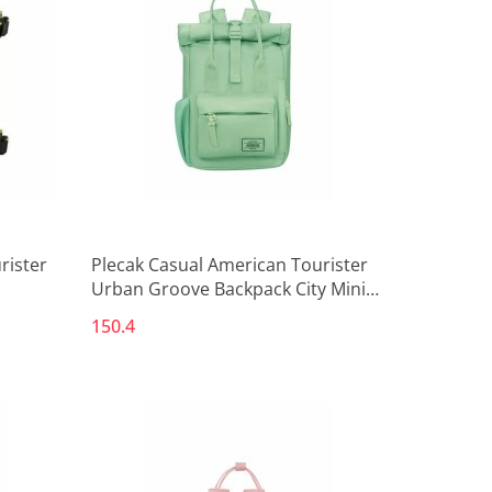
Produkt niedostępny
rister
Plecak Casual American Tourister
Urban Groove Backpack City Mini
Kolor Zielony 17 L Casual (1 Części)
150.4