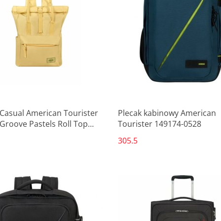
Produkt niedostępny
Produkt niedostępny
 Casual American Tourister
Plecak kabinowy American
Groove Pastels Roll Top
Tourister 149174-0528
7 L Casual (1 Części)
305.5