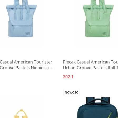
Produkt niedostępny
Produkt niedostępny
 Casual American Tourister
Plecak Casual American Tou
Groove Pastels Niebieski 17
Urban Groove Pastels Roll 
l (1 Części)
Kolor Zielony 17 L Casual (1
202.1
NOWOŚĆ