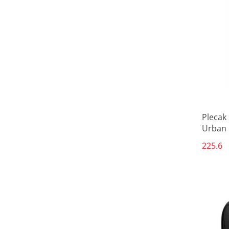
79
82
Plecak
Urban 
Żółty 1
225.6