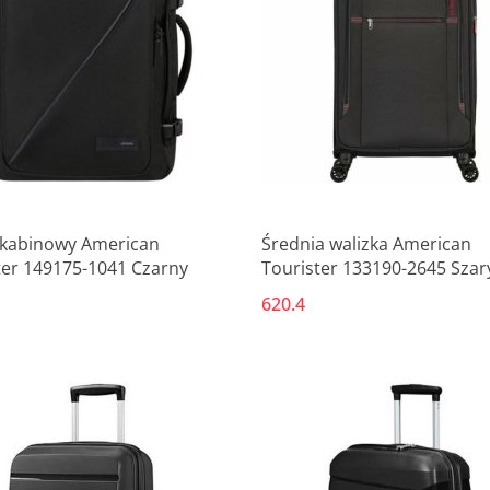
Produkt niedostępny
Produkt niedostępny
 kabinowy American
Średnia walizka American
ter 149175-1041 Czarny
Tourister 133190-2645 Szary
42 x 27,5 cm
620.4