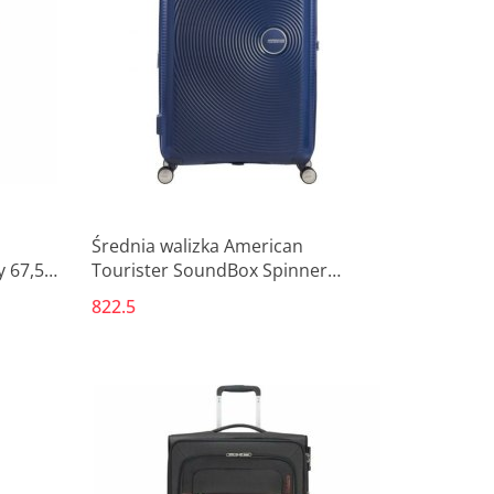
Produkt niedostępny
Średnia walizka American
 67,5 x
Tourister SoundBox Spinner
Niebieski 81 L 67 x 46,5 x 29 cm
822.5