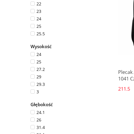
22
23
24
25
25.5
26
Wysokość
26.5
24
27.5
25
28
27.2
31
Plecak
29
1041 C
31.5
29.3
34
211.5
3
34.5
30
34.8
Głębokość
33.8
35
24.1
34.1
36
26
34.2
38
31.4
4
38.4