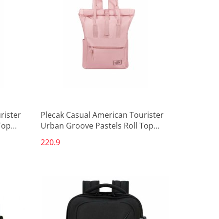
Produkt niedostępny
rister
Plecak Casual American Tourister
Top
Urban Groove Pastels Roll Top
 Części)
Różowy 17 L Casual (1 Części)
220.9