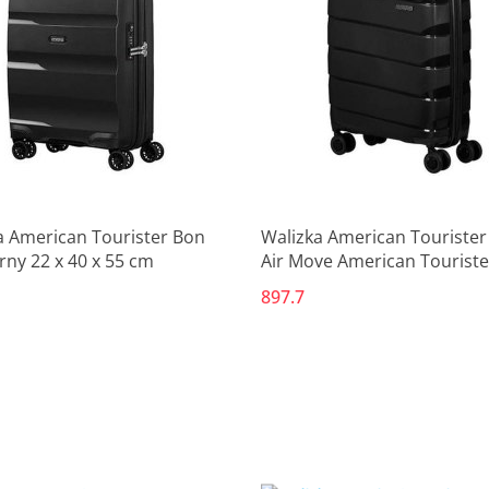
Produkt niedostępny
Produkt niedostępny
a American Tourister Bon
Walizka American Tourister
rny 22 x 40 x 55 cm
Air Move American Touriste
Czarny
897.7