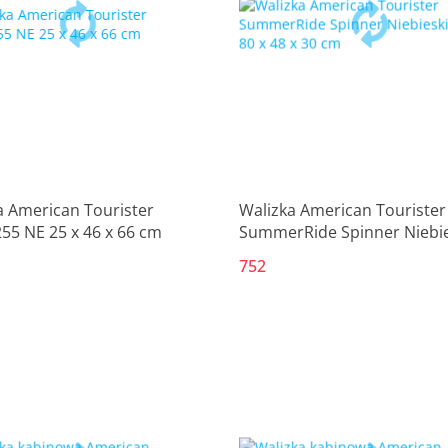
Produkt niedostępny
Produkt niedostępny
a American Tourister
Walizka American Tourister
55 NE 25 x 46 x 66 cm
SummerRide Spinner Niebie
116 L 80 x 48 x 30 cm
752