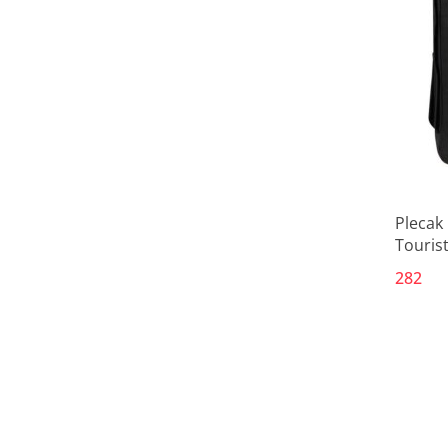
Plecak
Touris
282