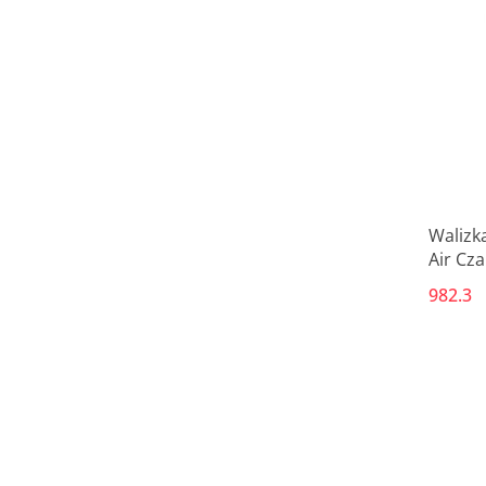
Walizk
Air Cza
982.3