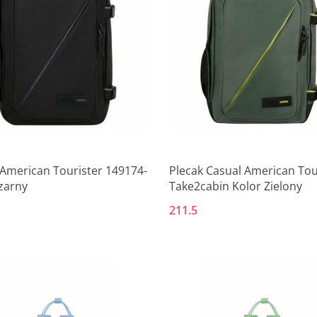
Produkt niedostępny
Produkt niedostępny
 American Tourister 149174-
Plecak Casual American Tou
zarny
Take2cabin Kolor Zielony
211.5