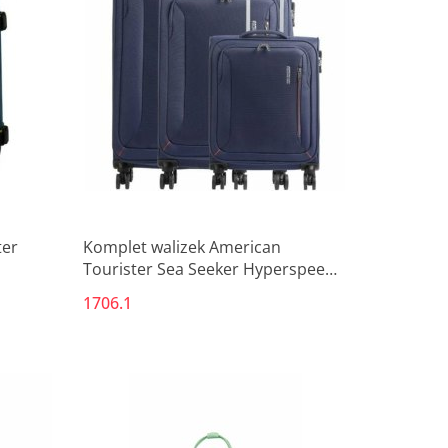
Produkt niedostępny
ter
Komplet walizek American
Tourister Sea Seeker Hyperspeed
Niebieski 75 L 38 L 108 L
1706.1