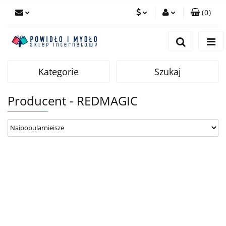
(
0
)
PLN
Zaloguj się
Zarejestruj się
EUR
Dodaj zgłoszenie
Kategorie
Szukaj
Producent - REDMAGIC