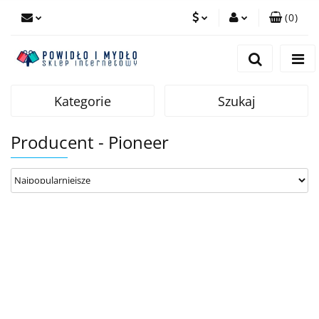
(
0
)
PLN
Zaloguj się
Zarejestruj się
EUR
Dodaj zgłoszenie
Kategorie
Szukaj
Producent - Pioneer