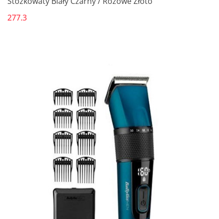
Stożkowaty Biały Czarny / Różowe Złoto
277.3