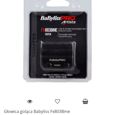
Głowica goląca Babyliss Fx803Bme