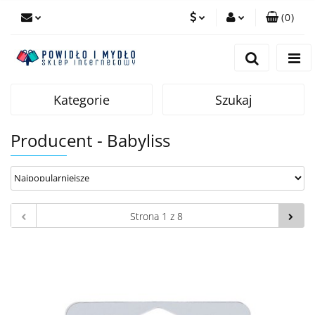
(
0
)
PLN
Zaloguj się
Zarejestruj się
EUR
Dodaj zgłoszenie
Kategorie
Szukaj
Producent - Babyliss