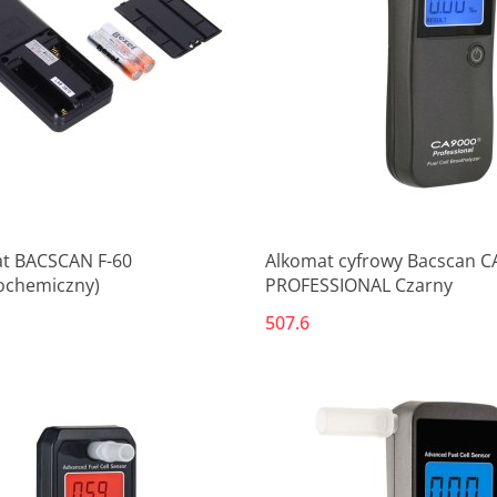
Produkt niedostępny
Produkt niedostępny
t BACSCAN F-60
Alkomat cyfrowy Bacscan C
rochemiczny)
PROFESSIONAL Czarny
507.6