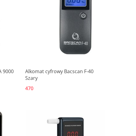
Produkt niedostępny
A 9000
Alkomat cyfrowy Bacscan F-40
Szary
470