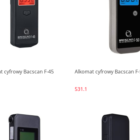
Produkt niedostępny
Produkt niedostępny
t cyfrowy Bacscan F-45
Alkomat cyfrowy Bacscan F-
531.1