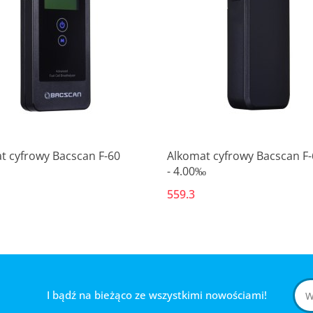
Produkt niedostępny
Produkt niedostępny
t cyfrowy Bacscan F-60
Alkomat cyfrowy Bacscan F-
- 4.00‰
559.3
I bądź na bieżąco ze wszystkimi nowościami!