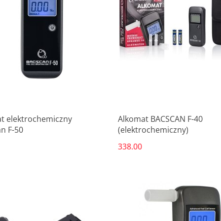
Produkt niedostępny
t elektrochemiczny
Alkomat BACSCAN F-40
n F-50
(elektrochemiczny)
338.00