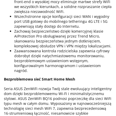
front-end o wysokiej mocy eliminuje martwe strefy WiFi
we wszystkich kierunkach, a solidne rozpraszanie ciepła
zwiększa niezawodność WiFi.
Wszechstronne opcje konfiguracji sieci WAN i wygodny
port USB gotowy do mobilnego tetheringu 4G LTE i 5G
zapewniają stały dostęp do Internetu.
Zachowaj bezpieczeństwo dzięki komercyjnej klasie
AiProtection Pro obsługiwanej przez Trend Micro,
skanowaniu bezpieczeństwa jednym dotknięciem,
kompleksowej obsłudze VPN i VPN między lokalizacjami.
Zaawansowana kontrola rodzicielska zapewnia cyfrowy
dobrobyt dzięki natychmiastowemu monitorowaniu,
bezproblemowym ustawieniom wstępnym,
konfigurowalnym harmonogramom i ustawieniom
nagród.
Bezproblemowa sieć Smart Home Mesh
Seria ASUS ZenWiFi rozwija Twój stale ewoluujący inteligentny
dom dzięki bezproblemowemu Wi-Fi i minimalistycznemu
stylowi. ASUS ZenWiFi BQ16 podnosi poprzeczkę dla sieci WiFi
typu mesh w całym domu. Wyposażony w najnowocześniejszą
technologię sieci mesh WiFi 7, zapewnia bezprecedensową
16-strumieniową łączność, niesamowicie szybkie