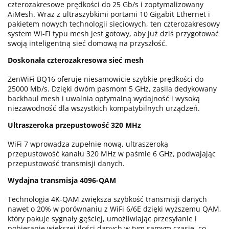
czterozakresowe prędkości do 25 Gb/s i zoptymalizowany
AiMesh. Wraz z ultraszybkimi portami 10 Gigabit Ethernet i
pakietem nowych technologii sieciowych, ten czterozakresowy
system Wi-Fi typu mesh jest gotowy, aby już dziś przygotować
swoją inteligentną sieć domową na przyszłość.
Doskonała czterozakresowa sieć mesh
ZenWiFi BQ16 oferuje niesamowicie szybkie prędkości do
25000 Mb/s. Dzięki dwóm pasmom 5 GHz, zasila dedykowany
backhaul mesh i uwalnia optymalną wydajność i wysoką
niezawodność dla wszystkich kompatybilnych urządzeń.
Ultraszeroka przepustowość 320 MHz
WiFi 7 wprowadza zupełnie nową, ultraszeroką
przepustowość kanału 320 MHz w paśmie 6 GHz, podwajając
przepustowość transmisji danych.
Wydajna transmisja 4096-QAM
Technologia 4K-QAM zwiększa szybkość transmisji danych
nawet o 20% w porównaniu z WiFi 6/6E dzięki wyższemu QAM,
który pakuje sygnały gęściej, umożliwiając przesyłanie i
pobieranie większej ilości danych w tym samym czasie, co