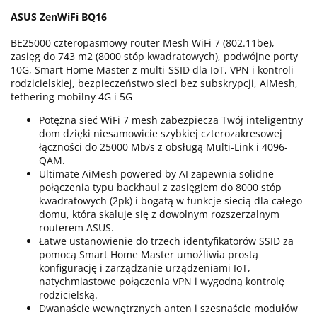
ASUS ZenWiFi BQ16
BE25000 czteropasmowy router Mesh WiFi 7 (802.11be),
zasięg do 743 m2 (8000 stóp kwadratowych), podwójne porty
10G, Smart Home Master z multi-SSID dla IoT, VPN i kontroli
rodzicielskiej, bezpieczeństwo sieci bez subskrypcji, AiMesh,
tethering mobilny 4G i 5G
Potężna sieć WiFi 7 mesh zabezpiecza Twój inteligentny
dom dzięki niesamowicie szybkiej czterozakresowej
łączności do 25000 Mb/s z obsługą Multi-Link i 4096-
QAM.
Ultimate AiMesh powered by AI zapewnia solidne
połączenia typu backhaul z zasięgiem do 8000 stóp
kwadratowych (2pk) i bogatą w funkcje siecią dla całego
domu, która skaluje się z dowolnym rozszerzalnym
routerem ASUS.
Łatwe ustanowienie do trzech identyfikatorów SSID za
pomocą Smart Home Master umożliwia prostą
konfigurację i zarządzanie urządzeniami IoT,
natychmiastowe połączenia VPN i wygodną kontrolę
rodzicielską.
Dwanaście wewnętrznych anten i szesnaście modułów