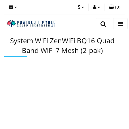
(
0
)
PLN
Zaloguj się
Zarejestruj się
EUR
System WiFi ZenWiFi BQ16 Quad
Dodaj zgłoszenie
Band WiFi 7 Mesh (2-pak)