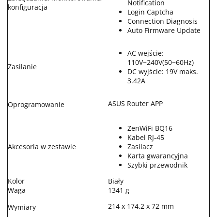
Notification
konfiguracja
Login Captcha
Connection Diagnosis
Auto Firmware Update
AC wejście:
110V~240V(50~60Hz)
Zasilanie
DC wyjście: 19V maks.
3.42A
ASUS Router APP
Oprogramowanie
ZenWiFi BQ16
Kabel RJ-45
Akcesoria w zestawie
Zasilacz
Karta gwarancyjna
Szybki przewodnik
Kolor
Biały
Waga
1341 g
214 x 174.2 x 72 mm
Wymiary