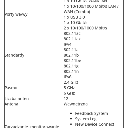
1 x 10 Gbit/s WAN/LAN
1 x 10/100/1000 Mbit/s LAN /
WAN (Combo)
Porty we/wy
1 x USB 3.0
1 x 10 Gbit/s
2 x 10/100/1000 Mbit/s
802.11ac
802.11ax
IPv4
802.11a
Standardy
802.11b
802.11be
802.11g
802.11n
IPv6
2,4 GHz
Pasmo
5 GHz
6 GHz
Liczba anten
12
Antena
Wewnętrzna
Feedback System
System Log
New Device Connect
Zarządzanie, monitorowanie,