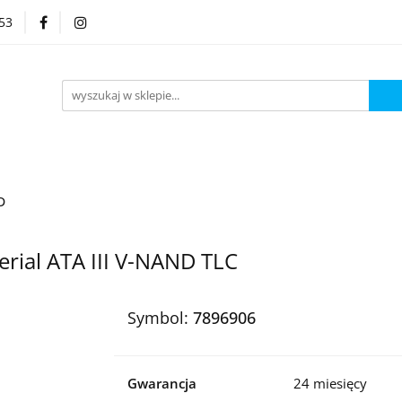
53
Kategorie
D
rial ATA III V-NAND TLC
Symbol:
7896906
Gwarancja
24 miesięcy