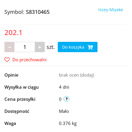
Issey Miyake
Symbol:
S8310465
202.1
szt.
Do koszyka
Do przechowalni
Opinie
brak ocen
(dodaj)
Wysyłka w ciągu
4 dni
Cena przesyłki
0
Dostępność
Mało
Waga
0.376 kg