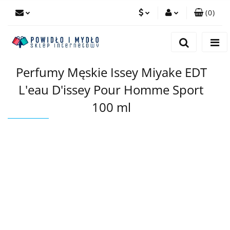
(
0
)
PLN
Zaloguj się
Zarejestruj się
EUR
Perfumy Męskie Issey Miyake EDT
Dodaj zgłoszenie
L'eau D'issey Pour Homme Sport
100 ml