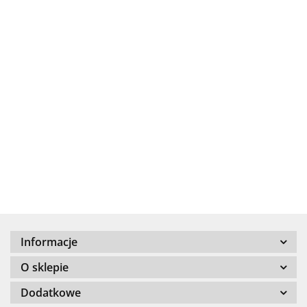
.Bez określenia producenta
+8000
Informacje
100 %
O sklepie
Dodatkowe