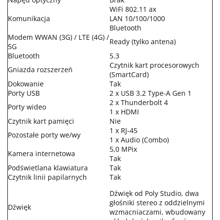
WiFi 802.11 ax
Komunikacja
LAN 10/100/1000
Bluetooth
Modem WWAN (3G) / LTE (4G) /
Ready (tylko antena)
5G
Bluetooth
5.3
Czytnik kart procesorowych
Gniazda rozszerzeń
(SmartCard)
Dokowanie
Tak
Porty USB
2 x USB 3.2 Type-A Gen 1
2 x Thunderbolt 4
Porty wideo
1 x HDMI
Czytnik kart pamięci
Nie
1 x RJ-45
Pozostałe porty we/wy
1 x Audio (Combo)
5,0 MPix
Kamera internetowa
Tak
Podświetlana klawiatura
Tak
Czytnik linii papilarnych
Tak
Dźwięk od Poly Studio, dwa
głośniki stereo z oddzielnymi
Dźwięk
wzmacniaczami, wbudowany