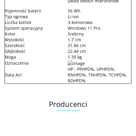
układ dwóch mikrofonów
Pojemność baterii
56 Wh
Typ ogniwa
Li-ion
Liczba komór
3-komorowa
System operacyjny
Windows 11 Pro
Kolor
Srebrny
Wysokość
1.7 cm
Szerokość
31.86 cm
Głębokość
22.44 cm
Waga
1.39 kg
Oznaczenia
HP - PPHPD%, UPHPD%,
Data Act
RNHPD%, TNHPD%, TCHPD%,
RDHPD%
Producenci