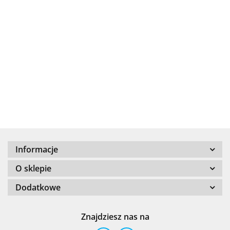
.Bez określenia producenta
+8000
Informacje
100 %
O sklepie
Dodatkowe
Znajdziesz nas na