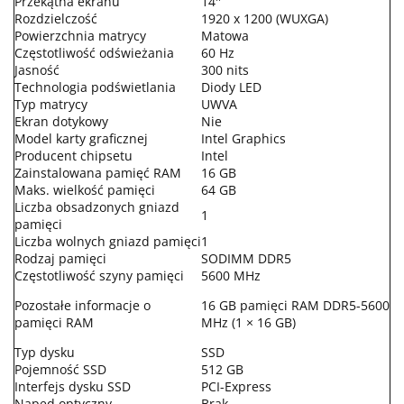
Przekątna ekranu
14''
Rozdzielczość
1920 x 1200 (WUXGA)
Powierzchnia matrycy
Matowa
Częstotliwość odświeżania
60 Hz
Jasność
300 nits
Technologia podświetlania
Diody LED
Typ matrycy
UWVA
Ekran dotykowy
Nie
Model karty graficznej
Intel Graphics
Producent chipsetu
Intel
Zainstalowana pamięć RAM
16 GB
Maks. wielkość pamięci
64 GB
Liczba obsadzonych gniazd
1
pamięci
Liczba wolnych gniazd pamięci
1
Rodzaj pamięci
SODIMM DDR5
Częstotliwość szyny pamięci
5600 MHz
Pozostałe informacje o
16 GB pamięci RAM DDR5-5600
pamięci RAM
MHz (1 × 16 GB)
Typ dysku
SSD
Pojemność SSD
512 GB
Interfejs dysku SSD
PCI-Express
Napęd optyczny
Brak