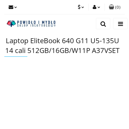
(
0
)
PLN
Zaloguj się
Zarejestruj się
EUR
Laptop EliteBook 640 G11 U5-135U
Dodaj zgłoszenie
14 cali 512GB/16GB/W11P A37VSET