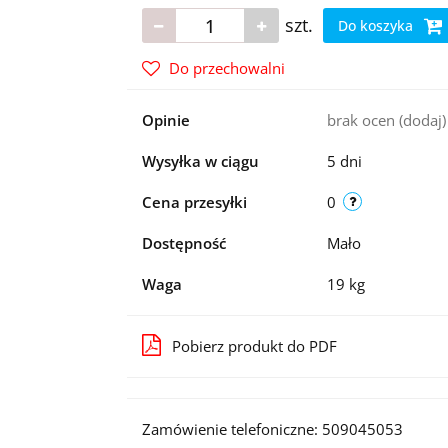
szt.
Do koszyka
Do przechowalni
Opinie
brak ocen
(dodaj)
Wysyłka w ciągu
5 dni
Cena przesyłki
0
Dostępność
Mało
Waga
19 kg
Pobierz produkt do PDF
Zamówienie telefoniczne: 509045053