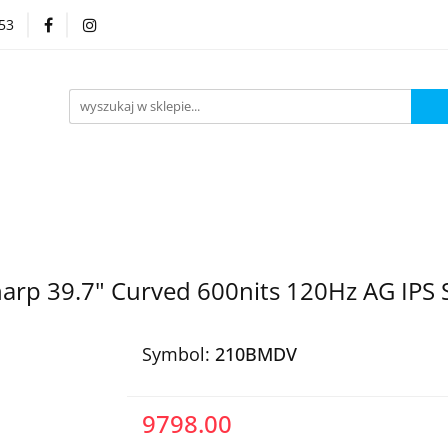
53
Kategorie
arp 39.7" Curved 600nits 120Hz AG IPS
Symbol:
210­BMDV
9798.00