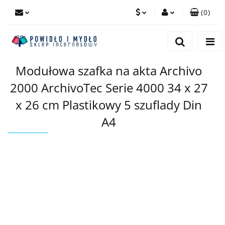
(
0
)
PLN
Zaloguj się
Zarejestruj się
EUR
Modułowa szafka na akta Archivo
Dodaj zgłoszenie
2000 ArchivoTec Serie 4000 34 x 27
x 26 cm Plastikowy 5 szuflady Din
A4