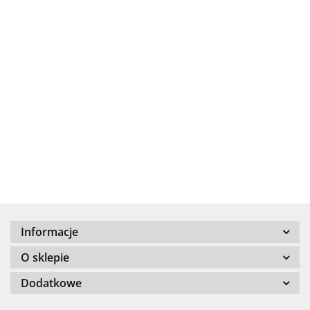
.Bez określenia producenta
+8000
Informacje
100 %
O sklepie
Dodatkowe