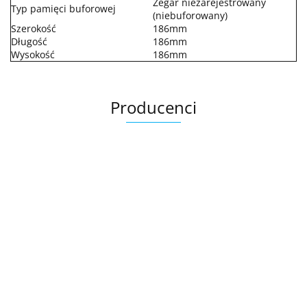
Zegar niezarejestrowany
Typ pamięci buforowej
(niebuforowany)
Szerokość
186mm
Długość
186mm
Wysokość
186mm
Producenci
.Bez określenia producenta
+8000