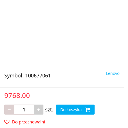
Lenovo
Symbol:
100677061
9768.00
szt.
Do koszyka
Do przechowalni