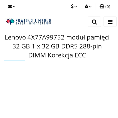
(
0
)
PLN
Zaloguj się
Zarejestruj się
EUR
Lenovo 4X77A99752 moduł pamięci
Dodaj zgłoszenie
32 GB 1 x 32 GB DDR5 288-pin
DIMM Korekcja ECC