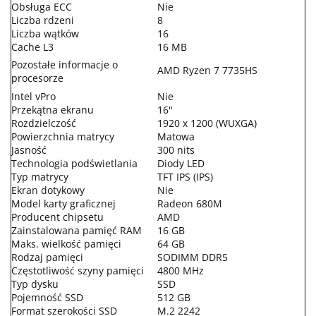
Obsługa ECC
Nie
Liczba rdzeni
8
Liczba wątków
16
Cache L3
16 MB
Pozostałe informacje o
AMD Ryzen 7 7735HS
procesorze
Intel vPro
Nie
Przekątna ekranu
16''
Rozdzielczość
1920 x 1200 (WUXGA)
Powierzchnia matrycy
Matowa
Jasność
300 nits
Technologia podświetlania
Diody LED
Typ matrycy
TFT IPS (IPS)
Ekran dotykowy
Nie
Model karty graficznej
Radeon 680M
Producent chipsetu
AMD
Zainstalowana pamięć RAM
16 GB
Maks. wielkość pamięci
64 GB
Rodzaj pamięci
SODIMM DDR5
Częstotliwość szyny pamięci
4800 MHz
Typ dysku
SSD
Pojemność SSD
512 GB
Format szerokości SSD
M.2 2242