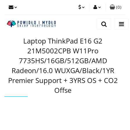
(
0
)
PLN
Zaloguj się
Zarejestruj się
EUR
Laptop ThinkPad E16 G2
Dodaj zgłoszenie
21M5002CPB W11Pro
7735HS/16GB/512GB/AMD
Radeon/16.0 WUXGA/Black/1YR
Premier Support + 3YRS OS + CO2
Offse