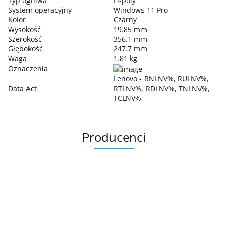
Typ ogniwa
Li-poly
System operacyjny
Windows 11 Pro
Kolor
Czarny
Wysokość
19.85 mm
Szerokość
356.1 mm
Głębokość
247.7 mm
Waga
1.81 kg
Oznaczenia
Lenovo - RNLNV%, RULNV%,
Data Act
RTLNV%, RDLNV%, TNLNV%,
TCLNV%
Producenci
.Bez określenia producenta