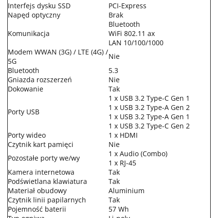
Interfejs dysku SSD
PCI-Express
Napęd optyczny
Brak
Bluetooth
Komunikacja
WiFi 802.11 ax
LAN 10/100/1000
Modem WWAN (3G) / LTE (4G) /
Nie
5G
Bluetooth
5.3
Gniazda rozszerzeń
Nie
Dokowanie
Tak
1 x USB 3.2 Type-C Gen 1
1 x USB 3.2 Type-A Gen 2
Porty USB
1 x USB 3.2 Type-A Gen 1
1 x USB 3.2 Type-C Gen 2
Porty wideo
1 x HDMI
Czytnik kart pamięci
Nie
1 x Audio (Combo)
Pozostałe porty we/wy
1 x RJ-45
Kamera internetowa
Tak
Podświetlana klawiatura
Tak
Materiał obudowy
Aluminium
Czytnik linii papilarnych
Tak
Pojemność baterii
57 Wh