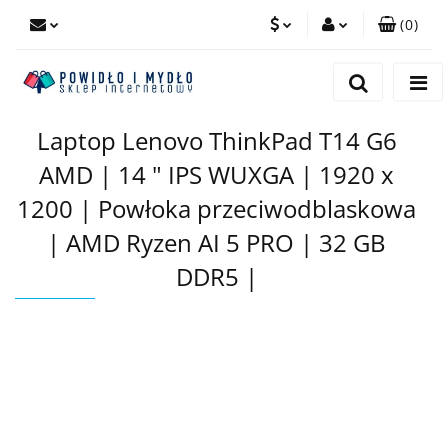
(
0
)
PLN
Zaloguj się
Zarejestruj się
EUR
Laptop Lenovo ThinkPad T14 G6
Dodaj zgłoszenie
AMD | 14 " IPS WUXGA | 1920 x
1200 | Powłoka przeciwodblaskowa
| AMD Ryzen AI 5 PRO | 32 GB
DDR5 |