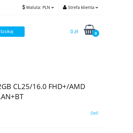
Waluta:
PLN
Strefa klienta
PLN
Zaloguj się
0 zł
EUR
Zarejestruj się
0
Dodaj zgłoszenie
12GB CL25/16.0 FHD+/AMD
LAN+BT
Dell