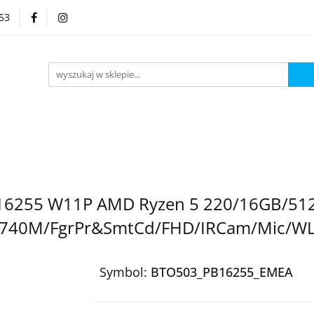
53
Kategorie
 PB16255 W11P AMD Ryzen 5 220/16GB/5
 740M/FgrPr&SmtCd/FHD/IRCam/Mic/W
Symbol:
BTO503_PB16255_EMEA