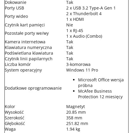
Dokowanie
Tak
Porty USB
2 x USB 3.2 Type-A Gen 1
2 x Thunderbolt 4
Porty wideo
1 x HDMI
Czytnik kart pamięci
Nie
1 x RJ-45
Pozostałe porty we/wy
1 x Audio (Combo)
Kamera internetowa
Tak
Klawiatura numeryczna
Tak
Podświetlana klawiatura
Tak
Czytnik linii papilarnych
Tak
Liczba komór
3-komorowa
System operacyjny
Windows 11 Pro
Microsoft Office wersja
próbna
Dodatkowe oprogramowanie
McAfee Business
Protection 12 miesięcy
Kolor
Magnetyt
Wysokość
20.85 mm
Szerokość
358 mm
Głębokość
251.82 mm
Waga
1.94 kg