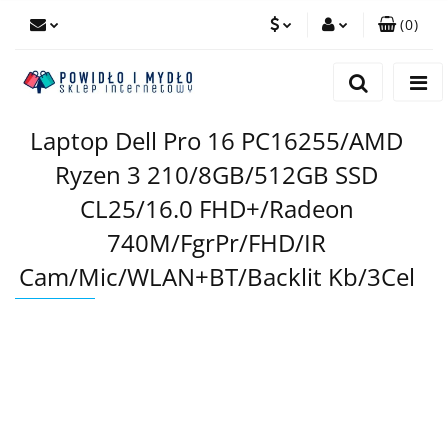
(
0
)
PLN
Zaloguj się
Zarejestruj się
EUR
Laptop Dell Pro 16 PC16255/AMD
Dodaj zgłoszenie
Ryzen 3 210/8GB/512GB SSD
CL25/16.0 FHD+/Radeon
740M/FgrPr/FHD/IR
Cam/Mic/WLAN+BT/Backlit Kb/3Cel