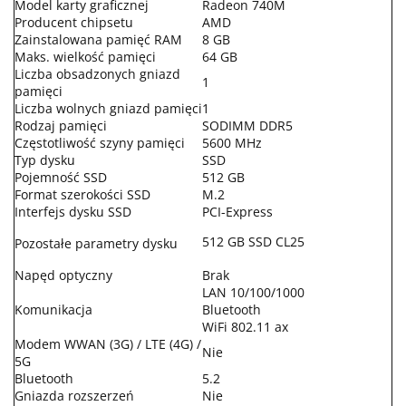
Model karty graficznej
Radeon 740M
Producent chipsetu
AMD
Zainstalowana pamięć RAM
8 GB
Maks. wielkość pamięci
64 GB
Liczba obsadzonych gniazd
1
pamięci
Liczba wolnych gniazd pamięci
1
Rodzaj pamięci
SODIMM DDR5
Częstotliwość szyny pamięci
5600 MHz
Typ dysku
SSD
Pojemność SSD
512 GB
Format szerokości SSD
M.2
Interfejs dysku SSD
PCI-Express
512 GB SSD CL25
Pozostałe parametry dysku
Napęd optyczny
Brak
LAN 10/100/1000
Komunikacja
Bluetooth
WiFi 802.11 ax
Modem WWAN (3G) / LTE (4G) /
Nie
5G
Bluetooth
5.2
Gniazda rozszerzeń
Nie