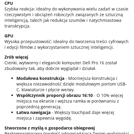
CPU
Szybka reakcja: idealny do wykonywania wielu zadań w czasie
rzeczywistym i obciążeń roboczych związanych ze sztuczną
inteligencją, takich jak redukcja szumów i natychmiastowa
transkrypcja.
GPU
Wysoka przepustowość: idealny do tworzenia treści cyfrowych
i edycji filmów z wykorzystaniem sztucznej inteligencji.
Zrób więcej
Cienki, wytworny i elegancki komputer Dell Pro 16 został
zbudowany tak, aby dobrze wyglądał i działał.
Modułowa konstrukcja
- Mocniejsza konstrukcja i
większa niezawodność dzięki modułowym portom USB-
C, klawiaturze i płycie we/wy.
Współczynnik proporcji obrazu 16:10
- O 10% więcej
miejsca na ekranie i węższa ramka w porównaniu z
poprzednią generacją.
Łatwa nawigacja
- Większy touchpad daje więcej
miejsca i zapewnia wygodę.
Stworzone z myślą o gospodarce obiegowej
Bezkompromisowa trwałość odpowiadająca Twojej wydajności