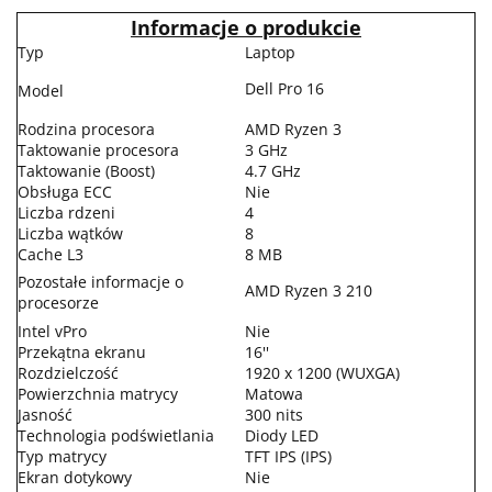
Informacje o produkcie
Typ
Laptop
Dell Pro 16
Model
Rodzina procesora
AMD Ryzen 3
Taktowanie procesora
3 GHz
Taktowanie (Boost)
4.7 GHz
Obsługa ECC
Nie
Liczba rdzeni
4
Liczba wątków
8
Cache L3
8 MB
Pozostałe informacje o
AMD Ryzen 3 210
procesorze
Intel vPro
Nie
Przekątna ekranu
16''
Rozdzielczość
1920 x 1200 (WUXGA)
Powierzchnia matrycy
Matowa
Jasność
300 nits
Technologia podświetlania
Diody LED
Typ matrycy
TFT IPS (IPS)
Ekran dotykowy
Nie