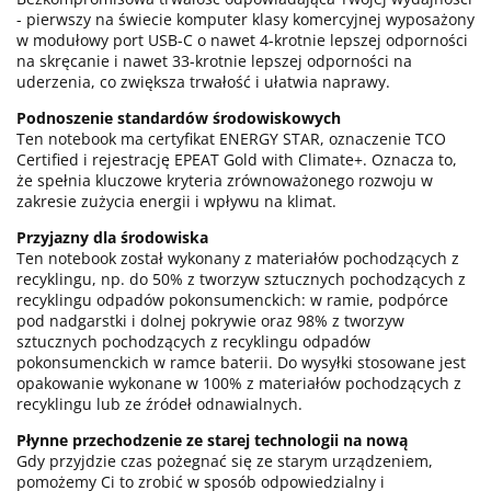
- pierwszy na świecie komputer klasy komercyjnej wyposażony
w modułowy port USB-C o nawet 4-krotnie lepszej odporności
na skręcanie i nawet 33-krotnie lepszej odporności na
uderzenia, co zwiększa trwałość i ułatwia naprawy.
Podnoszenie standardów środowiskowych
Ten notebook ma certyfikat ENERGY STAR, oznaczenie TCO
Certified i rejestrację EPEAT Gold with Climate+. Oznacza to,
że spełnia kluczowe kryteria zrównoważonego rozwoju w
zakresie zużycia energii i wpływu na klimat.
Przyjazny dla środowiska
Ten notebook został wykonany z materiałów pochodzących z
recyklingu, np. do 50% z tworzyw sztucznych pochodzących z
recyklingu odpadów pokonsumenckich: w ramie, podpórce
pod nadgarstki i dolnej pokrywie oraz 98% z tworzyw
sztucznych pochodzących z recyklingu odpadów
pokonsumenckich w ramce baterii. Do wysyłki stosowane jest
opakowanie wykonane w 100% z materiałów pochodzących z
recyklingu lub ze źródeł odnawialnych.
Płynne przechodzenie ze starej technologii na nową
Gdy przyjdzie czas pożegnać się ze starym urządzeniem,
pomożemy Ci to zrobić w sposób odpowiedzialny i