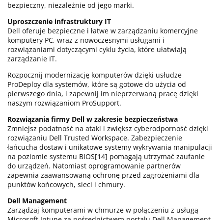
bezpieczny, niezależnie od jego marki.
Uproszczenie infrastruktury IT
Dell oferuje bezpieczne i łatwe w zarządzaniu komercyjne
komputery PC, wraz z nowoczesnymi usługami i
rozwiązaniami dotyczącymi cyklu życia, które ułatwiają
zarządzanie IT.
Rozpocznij modernizację komputerów dzięki usłudze
ProDeploy dla systemów, które są gotowe do użycia od
pierwszego dnia, i zapewnij im nieprzerwaną pracę dzięki
naszym rozwiązaniom ProSupport.
Rozwiązania firmy Dell w zakresie bezpieczeństwa
Zmniejsz podatność na ataki i zwiększ cyberodporność dzięki
rozwiązaniu Dell Trusted Workspace. Zabezpieczenie
łańcucha dostaw i unikatowe systemy wykrywania manipulacji
na poziomie systemu BIOS[14] pomagają utrzymać zaufanie
do urządzeń. Natomiast oprogramowanie partnerów
zapewnia zaawansowaną ochronę przed zagrożeniami dla
punktów końcowych, sieci i chmury.
Dell Management
Zarządzaj komputerami w chmurze w połączeniu z usługą
Microsoft Intune za pośrednictwem portalu Dell Management