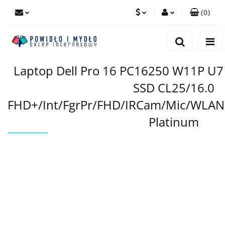
(
0
)
PLN
Zaloguj się
Zarejestruj się
EUR
Laptop Dell Pro 16 PC16250 W11P 
Dodaj zgłoszenie
SSD CL25/16.0
FHD+/Int/FgrPr/FHD/IRCam/Mic/WLAN
Platinum