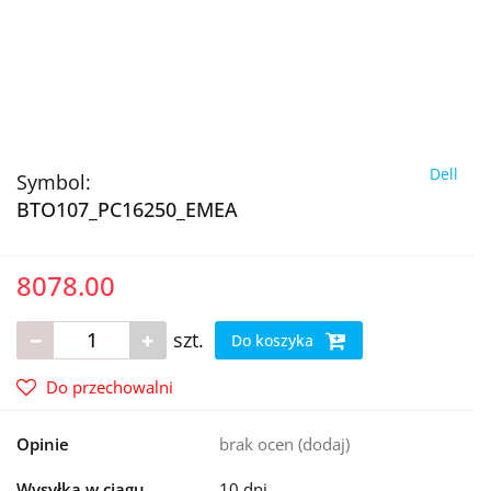
Dell
Symbol:
BTO107_PC16250_EMEA
8078.00
szt.
Do koszyka
Do przechowalni
Opinie
brak ocen
(dodaj)
Wysyłka w ciągu
10 dni